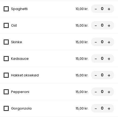
fra
85,50 kr.
95,00 kr.
-
+
Spaghetti
10,00 kr.
2. Vesuvio Pizza
Tomatsauce, Ost, Skinke
-
+
Ost
15,00 kr.
fra
81,00 kr.
90,00 kr.
-
+
Skinke
15,00 kr.
3. Pepperoni Pizza
Tomatsauce, Ost, Pepperoni
-
+
Kødsauce
15,00 kr.
fra
81,00 kr.
90,00 kr.
-
+
Hakket oksekød
15,00 kr.
4. Margherita Pizza
Tomatsauce, Ost
-
+
Pepperoni
15,00 kr.
fra
67,50 kr.
75,00 kr.
-
+
Gorgonzola
15,00 kr.
5. Capricciosa Pizza