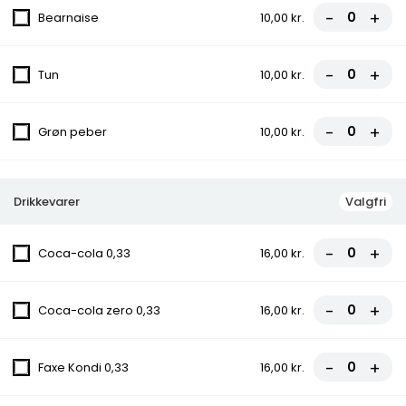
-
+
Bearnaise
10,00 kr.
10. Ramo Pizza
Tomatsauce, Ost, Kebab, Paprika,
-
+
Tun
10,00 kr.
Champignon, Chili
fra
85,50 kr.
95,00 kr.
-
+
Grøn peber
10,00 kr.
10C. Konya Pizza
Tomatsauce, Ost, Kebab, Paprika,
Drikkevarer
Valgfri
Champignon, Grøn peber, Chili
fra
85,50 kr.
95,00 kr.
-
+
Coca-cola 0,33
16,00 kr.
11. Hawaii Pizza
-
+
Coca-cola zero 0,33
16,00 kr.
Tomatsauce, Ost, Skinke, Ananas
fra
81,00 kr.
90,00 kr.
-
+
Faxe Kondi 0,33
16,00 kr.
12. La Bolognes Pizza