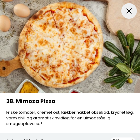
Pizza...
Indbagt Pizza
Mexicansk Pizza
Pizza Sa
38. Mimoza Pizza
Friske tomater, cremet ost, lækker hakket oksekød, krydret løg,
varm chili og aromatisk hvidløg for en uimodståelig
smagsoplevelse!