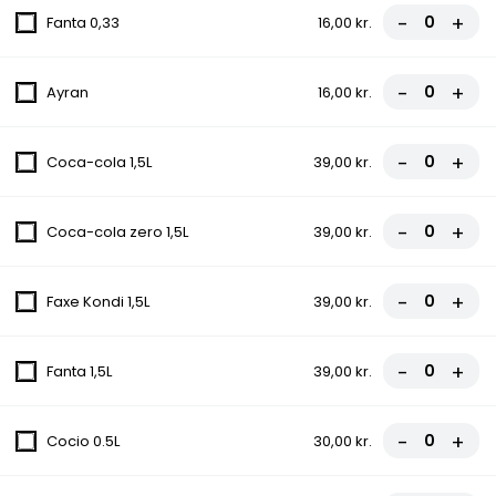
-
+
Fanta 0,33
16,00 kr.
Tomatsauce, Ost, Kødsauce, Løg
fra
81,00 kr.
90,00 kr.
-
+
Ayran
16,00 kr.
13. Gorgonzola Pizza
-
+
Coca-cola 1,5L
39,00 kr.
Tomatsauce, Ost, Champignon, Løg,
Gorgonzola
fra
81,00 kr.
90,00 kr.
-
+
Coca-cola zero 1,5L
39,00 kr.
14. Amerikaner Pizza
-
+
Faxe Kondi 1,5L
39,00 kr.
Tomatsauce, Ost, Hakket oksekød, Chili
fra
81,00 kr.
90,00 kr.
-
+
Fanta 1,5L
39,00 kr.
15. Vegetar Pizza
-
+
Cocio 0.5L
30,00 kr.
Tomatsauce, Ost, Champignon, Løg, Grøn
peber, Ananas, Oliven
fra
81,00 kr.
90,00 kr.