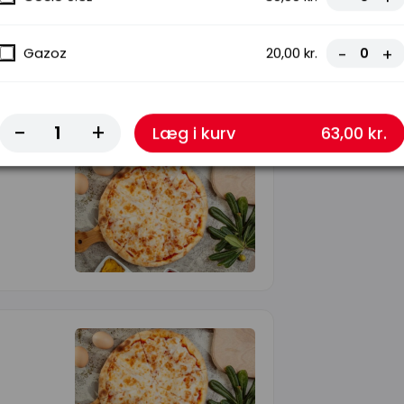
Gazoz
20,00 kr.
-
+
-
+
Læg i kurv
63,00 kr.