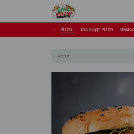
Pizza...
Indbagt Pizza
Mexic