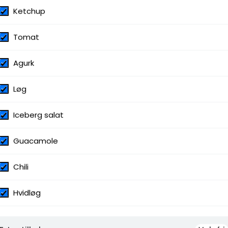
Ketchup
Tomat
Agurk
Løg
Iceberg salat
Guacamole
Chili
Hvidløg
gnon