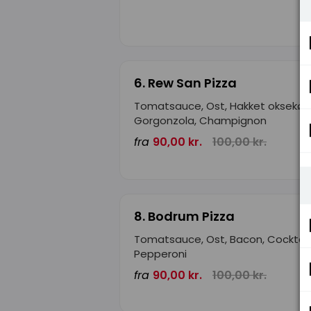
6. Rew San Pizza
Tomatsauce, Ost, Hakket oksekød
Gorgonzola, Champignon
fra
90,00 kr.
100,00 kr.
8. Bodrum Pizza
Tomatsauce, Ost, Bacon, Cocktail
Pepperoni
fra
90,00 kr.
100,00 kr.