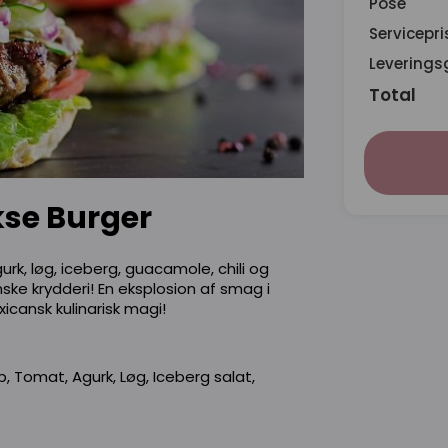
Pose
Servicepri
Leverings
Total
kse Burger
k, løg, iceberg, guacamole, chili og
ke krydderi! En eksplosion af smag i
icansk kulinarisk magi!
 Tomat, Agurk, Løg, Iceberg salat,