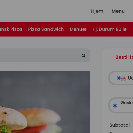
Hjem
Menu
ansk Pizza
Pizza Sandwich
Menuer
Hj. Durum Rulle
Bestil f
U
Ønske
Subtotal