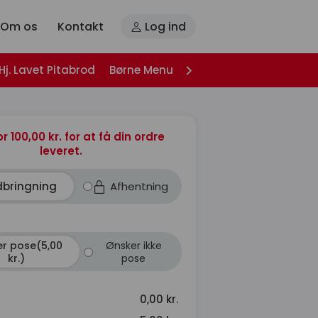
Om os
Kontakt
Log ind
Hj. Lavet Pitabrod
Børne Menu
Husets Burger
Snack 
or 100,00 kr. for at få din ordre
leveret.
dbringning
Afhentning
r pose(5,00
Ønsker ikke
kr.)
pose
0,00 kr.