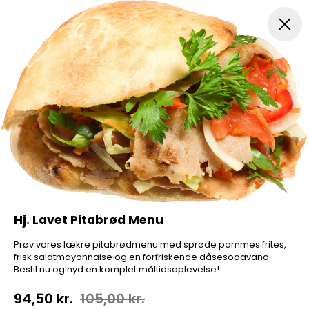
Pizza...
Indbagt Pizza
Mexicansk Pizza
Pizza Sa
Hj. Lavet Pitabrød Menu
Prøv vores lækre pitabrødmenu med sprøde pommes frites,
frisk salatmayonnaise og en forfriskende dåsesodavand.
Bestil nu og nyd en komplet måltidsoplevelse!
94,50 kr.
105,00 kr.