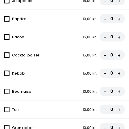
-
+
Jalapenos
15,00 kr.
6. Rew San Pizza
Tomatsauce, Ost, Hakket oksekød,
-
+
Paprika
10,00 kr.
Gorgonzola, Champignon
fra
90,00 kr.
100,00 kr.
-
+
Bacon
15,00 kr.
8. Bodrum Pizza
Tomatsauce, Ost, Bacon, Cocktailpølser,
-
+
Cocktailpølser
15,00 kr.
Pepperoni
fra
90,00 kr.
100,00 kr.
-
+
Kebab
15,00 kr.
9. Vildtbanegård Specia Pizza
-
+
Bearnaise
10,00 kr.
Tomatsauce, Ost, Kødstrimler, Bacon, Grøn
peber, Chili
fra
85,50 kr.
95,00 kr.
-
+
Tun
10,00 kr.
10. Ramo Pizza
-
+
Grøn peber
10,00 kr.