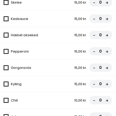
-
+
Skinke
15,00 kr.
Tomatsauce, Ost, Skinke
fra
81,00 kr.
90,00 kr.
-
+
Kødsauce
15,00 kr.
3. Pepperoni Pizza
-
+
Hakket oksekød
15,00 kr.
Tomatsauce, Ost, Pepperoni
fra
81,00 kr.
90,00 kr.
-
+
Pepperoni
15,00 kr.
4. Margherita Pizza
-
+
Tomatsauce, Ost
Gorgonzola
15,00 kr.
fra
67,50 kr.
75,00 kr.
-
+
Kylling
15,00 kr.
5. Capricciosa Pizza
Tomatsauce, Ost, Skinke, Champignon
-
+
Chili
10,00 kr.
fra
81,00 kr.
90,00 kr.