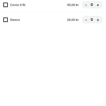
fra
81,00 kr.
90,00 kr.
-
+
Cocio 0.5L
30,00 kr.
13. Gorgonzola Pizza
-
+
Gazoz
20,00 kr.
Tomatsauce, Ost, Champignon, Løg,
Gorgonzola
fra
81,00 kr.
90,00 kr.
14. Amerikaner Pizza
Tomatsauce, Ost, Hakket oksekød, Chili
fra
81,00 kr.
90,00 kr.
15. Vegetar Pizza
Tomatsauce, Ost, Champignon, Løg, Grøn
peber, Ananas, Oliven
fra
81,00 kr.
90,00 kr.