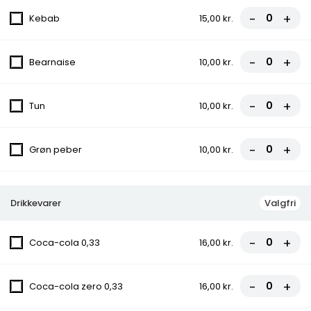
-
+
Kebab
15,00 kr.
6. Rew San Pizza
Tomatsauce, Ost, Hakket oksekød,
-
+
Bearnaise
10,00 kr.
Gorgonzola, Champignon
fra
90,00 kr.
100,00 kr.
-
+
Tun
10,00 kr.
8. Bodrum Pizza
Tomatsauce, Ost, Bacon, Cocktailpølser,
-
+
Grøn peber
10,00 kr.
Pepperoni
fra
90,00 kr.
100,00 kr.
Drikkevarer
Valgfri
9. Vildtbanegård Specia Pizza
Tomatsauce, Ost, Kødstrimler, Bacon, Grøn
-
+
Coca-cola 0,33
16,00 kr.
peber, Chili
fra
85,50 kr.
95,00 kr.
-
+
Coca-cola zero 0,33
16,00 kr.
10. Ramo Pizza