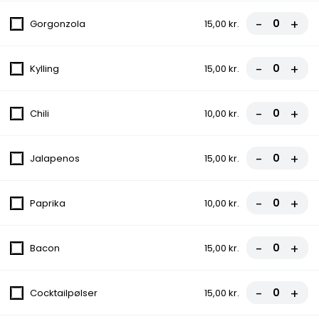
2. Vesuvio Pizza
-
+
Gorgonzola
15,00 kr.
Tomatsauce, Ost, Skinke
fra
81,00 kr.
90,00 kr.
-
+
Kylling
15,00 kr.
3. Pepperoni Pizza
-
+
Chili
10,00 kr.
Tomatsauce, Ost, Pepperoni
fra
81,00 kr.
90,00 kr.
-
+
Jalapenos
15,00 kr.
4. Margherita Pizza
-
+
Paprika
10,00 kr.
Tomatsauce, Ost
fra
67,50 kr.
75,00 kr.
-
+
Bacon
15,00 kr.
5. Capricciosa Pizza
Tomatsauce, Ost, Skinke, Champignon
-
+
Cocktailpølser
15,00 kr.
fra
81,00 kr.
90,00 kr.