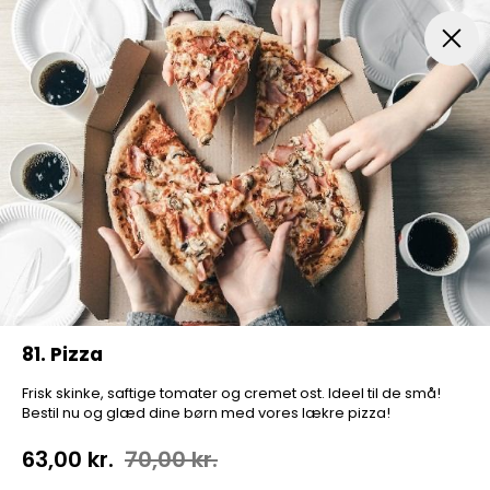
Pizza...
Indbagt Pizza
Mexicansk Pizza
Pizza Sa
81. Pizza
Frisk skinke, saftige tomater og cremet ost. Ideel til de små!
Bestil nu og glæd dine børn med vores lækre pizza!
63,00 kr.
70,00 kr.