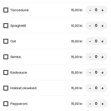
-
+
Tacosauce
15,00 kr.
Pizza...
-
+
Spaghetti
10,00 kr.
Blød dejens smag, en uforglemmelig oplevelse med friske
ingredienser! Vores pizzaer er fyldt med variationer, der passer
til enhver smag. Vi forkæler dine smagsløg med vores specielle
saucer og lækre ingredienser. Bestil nu og nyd smagen!
-
+
Ost
15,00 kr.
0. Rucola Pizza
-
+
Skinke
15,00 kr.
Tomatsauce, Ost, Kylling, Rucola, Pesto
fra
85,50 kr.
95,00 kr.
-
+
Kødsauce
15,00 kr.
1. Salat Pizza
-
+
Hakket oksekød
15,00 kr.
Tomatsauce, Ost, Kebab, Salat, Dressing
fra
85,50 kr.
95,00 kr.
-
+
Pepperoni
15,00 kr.