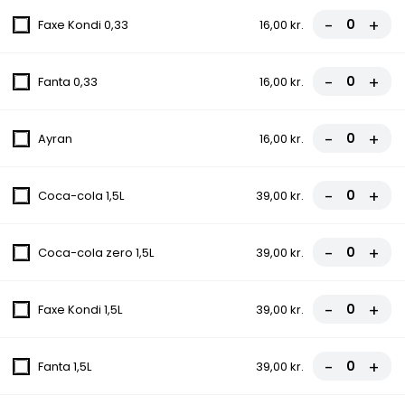
-
+
Tomatsauce, Ost, Kebab, Paprika,
Faxe Kondi 0,33
16,00 kr.
Champignon, Chili
fra
85,50 kr.
95,00 kr.
-
+
Fanta 0,33
16,00 kr.
10C. Konya Pizza
-
+
Ayran
16,00 kr.
Tomatsauce, Ost, Kebab, Paprika,
Champignon, Grøn peber, Chili
-
+
fra
85,50 kr.
95,00 kr.
Coca-cola 1,5L
39,00 kr.
11. Hawaii Pizza
-
+
Coca-cola zero 1,5L
39,00 kr.
Tomatsauce, Ost, Skinke, Ananas
fra
81,00 kr.
90,00 kr.
-
+
Faxe Kondi 1,5L
39,00 kr.
12. La Bolognes Pizza
-
+
Fanta 1,5L
39,00 kr.
Tomatsauce, Ost, Kødsauce, Løg