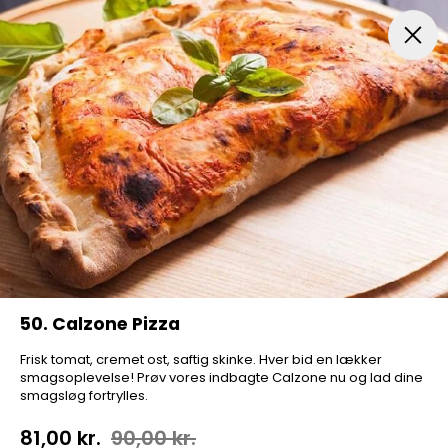
Pizza...
Indbagt Pizza
Mexicansk Pizza
Pizza Sa
50. Calzone Pizza
Frisk tomat, cremet ost, saftig skinke. Hver bid en lækker
smagsoplevelse! Prøv vores indbagte Calzone nu og lad dine
smagsløg fortrylles.
81,00 kr.
90,00 kr.