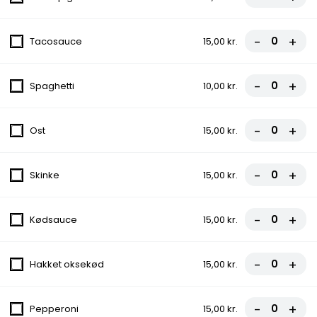
-
+
Tacosauce
15,00 kr.
Pizza...
Blød dejens smag, en uforglemmelig oplevelse med friske
-
+
Spaghetti
10,00 kr.
ingredienser! Vores pizzaer er fyldt med variationer, der passer
til enhver smag. Vi forkæler dine smagsløg med vores specielle
saucer og lækre ingredienser. Bestil nu og nyd smagen!
-
+
Ost
15,00 kr.
0. Rucola Pizza
-
+
Tomatsauce, Ost, Kylling, Rucola, Pesto
Skinke
15,00 kr.
fra
85,50 kr.
95,00 kr.
-
+
Kødsauce
15,00 kr.
1. Salat Pizza
Tomatsauce, Ost, Kebab, Salat, Dressing
-
+
Hakket oksekød
15,00 kr.
fra
85,50 kr.
95,00 kr.
-
+
Pepperoni
15,00 kr.