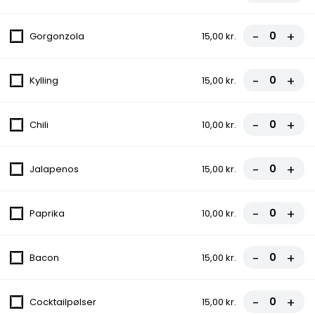
2. Vesuvio Pizza
Tomatsauce, Ost, Skinke
-
+
Gorgonzola
15,00 kr.
fra
81,00 kr.
90,00 kr.
-
+
Kylling
15,00 kr.
3. Pepperoni Pizza
Tomatsauce, Ost, Pepperoni
-
+
Chili
10,00 kr.
fra
81,00 kr.
90,00 kr.
-
+
Jalapenos
15,00 kr.
4. Margherita Pizza
Tomatsauce, Ost
-
+
Paprika
10,00 kr.
fra
67,50 kr.
75,00 kr.
-
+
Bacon
15,00 kr.
5. Capricciosa Pizza
Tomatsauce, Ost, Skinke, Champignon
-
+
Cocktailpølser
15,00 kr.
fra
81,00 kr.
90,00 kr.