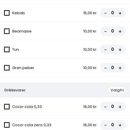
-
+
Kebab
15,00 kr.
6. Rew San Pizza
Tomatsauce, Ost, Hakket oksekød,
Gorgonzola, Champignon
-
+
Bearnaise
10,00 kr.
fra
90,00 kr.
100,00 kr.
-
+
Tun
10,00 kr.
8. Bodrum Pizza
Tomatsauce, Ost, Bacon, Cocktailpølser,
Pepperoni
-
+
Grøn peber
10,00 kr.
fra
90,00 kr.
100,00 kr.
9. Vildtbanegård Specia Pizza
Drikkevarer
Valgfri
Tomatsauce, Ost, Kødstrimler, Bacon, Grøn
peber, Chili
-
+
Coca-cola 0,33
16,00 kr.
fra
85,50 kr.
95,00 kr.
-
+
Coca-cola zero 0,33
16,00 kr.
10. Ramo Pizza