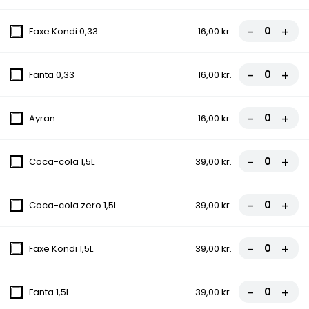
Tomatsauce, Ost, Kebab, Paprika,
-
+
Champignon, Chili
Faxe Kondi 0,33
16,00 kr.
fra
85,50 kr.
95,00 kr.
-
+
Fanta 0,33
16,00 kr.
10C. Konya Pizza
Tomatsauce, Ost, Kebab, Paprika,
-
+
Ayran
16,00 kr.
Champignon, Grøn peber, Chili
fra
85,50 kr.
95,00 kr.
-
+
Coca-cola 1,5L
39,00 kr.
11. Hawaii Pizza
-
+
Coca-cola zero 1,5L
39,00 kr.
Tomatsauce, Ost, Skinke, Ananas
fra
81,00 kr.
90,00 kr.
-
+
Faxe Kondi 1,5L
39,00 kr.
12. La Bolognes Pizza
-
+
Tomatsauce, Ost, Kødsauce, Løg
Fanta 1,5L
39,00 kr.