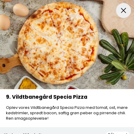
Pizza...
Indbagt Pizza
Mexicansk Pizza
Pizza Sa
9. Vildtbanegård Specia Pizza
Oplev vores Vildtbanegård Specia Pizza med tomat, ost, møre
kødstrimler, sprødt bacon, saftig grøn peber og pirrende chili.
Ren smagsoplevelse!