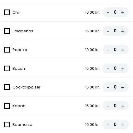
5. Capricciosa Pizza
-
+
Chili
10,00 kr.
Tomatsauce, Ost, Skinke, Champignon
fra
81,00 kr.
90,00 kr.
-
+
Jalapenos
15,00 kr.
6. Rew San Pizza
-
+
Paprika
10,00 kr.
Tomatsauce, Ost, Hakket oksekød,
Gorgonzola, Champignon
fra
90,00 kr.
100,00 kr.
-
+
Bacon
15,00 kr.
8. Bodrum Pizza
-
+
Cocktailpølser
15,00 kr.
Tomatsauce, Ost, Bacon, Cocktailpølser,
Pepperoni
fra
90,00 kr.
100,00 kr.
-
+
Kebab
15,00 kr.
9. Vildtbanegård Specia Pizza
-
+
Bearnaise
10,00 kr.
Tomatsauce, Ost, Kødstrimler, Bacon, Grøn