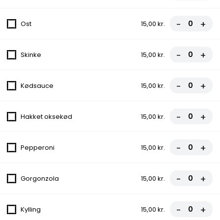
Tomatsauce, Ost, Kebab, Salat, Dressing
fra
85,50 kr.
95,00 kr.
-
+
Ost
15,00 kr.
2. Vesuvio Pizza
-
+
Skinke
15,00 kr.
Tomatsauce, Ost, Skinke
fra
81,00 kr.
90,00 kr.
-
+
Kødsauce
15,00 kr.
3. Pepperoni Pizza
-
+
Hakket oksekød
15,00 kr.
Tomatsauce, Ost, Pepperoni
fra
81,00 kr.
90,00 kr.
-
+
Pepperoni
15,00 kr.
4. Margherita Pizza
-
+
Gorgonzola
15,00 kr.
Tomatsauce, Ost
fra
67,50 kr.
75,00 kr.
-
+
Kylling
15,00 kr.