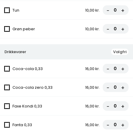
peber, Chili
-
+
fra
85,50 kr.
95,00 kr.
Tun
10,00 kr.
10. Ramo Pizza
-
+
Grøn peber
10,00 kr.
Tomatsauce, Ost, Kebab, Paprika,
Champignon, Chili
fra
85,50 kr.
95,00 kr.
Drikkevarer
Valgfri
10C. Konya Pizza
-
+
Coca-cola 0,33
16,00 kr.
Tomatsauce, Ost, Kebab, Paprika,
Champignon, Grøn peber, Chili
-
+
Coca-cola zero 0,33
16,00 kr.
fra
85,50 kr.
95,00 kr.
-
+
Faxe Kondi 0,33
16,00 kr.
11. Hawaii Pizza
Tomatsauce, Ost, Skinke, Ananas
-
+
fra
81,00 kr.
90,00 kr.
Fanta 0,33
16,00 kr.