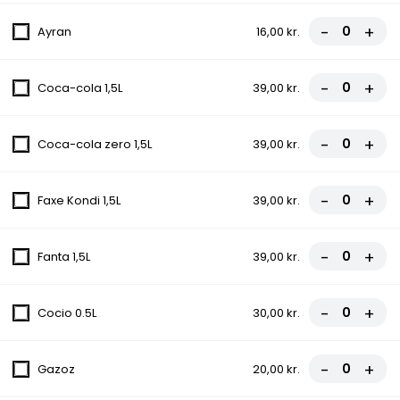
12. La Bolognes Pizza
-
+
Ayran
16,00 kr.
Tomatsauce, Ost, Kødsauce, Løg
fra
81,00 kr.
90,00 kr.
-
+
Coca-cola 1,5L
39,00 kr.
13. Gorgonzola Pizza
-
+
Coca-cola zero 1,5L
39,00 kr.
Tomatsauce, Ost, Champignon, Løg,
Gorgonzola
-
+
Faxe Kondi 1,5L
39,00 kr.
fra
81,00 kr.
90,00 kr.
14. Amerikaner Pizza
-
+
Fanta 1,5L
39,00 kr.
Tomatsauce, Ost, Hakket oksekød, Chili
fra
81,00 kr.
90,00 kr.
-
+
Cocio 0.5L
30,00 kr.
15. Vegetar Pizza
-
+
Gazoz
20,00 kr.
Tomatsauce, Ost, Champignon, Løg, Grøn