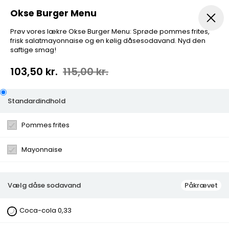
Okse Burger Menu
Prøv vores lækre Okse Burger Menu: Sprøde pommes frites,
frisk salatmayonnaise og en kølig dåsesodavand. Nyd den
Pizza...
Indbagt Pizza
Mexicansk Pizza
Pizza Sa
saftige smag!
103,50 kr.
115,00 kr.
Standardindhold
Okse Burger Menu
Pommes frites
Mayonnaise
Prøv vores lækre Okse Burger Menu: Sprøde pommes
frites, frisk salatmayonnaise og en kølig dåsesodavand.
Nyd den saftige smag!
Vælg dåse sodavand
Påkrævet
Kategorier:
Menuer
Ingredienser:
Pommes frites, Mayonnaise
Coca-cola 0,33
Vælg dåse sodavand
Coca-cola 0,33, Coca-cola