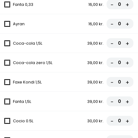
fra
81,00 kr.
90,00 kr.
-
+
Fanta 0,33
16,00 kr.
3. Pepperoni Pizza
-
+
Ayran
16,00 kr.
Tomatsauce, Ost, Pepperoni
fra
81,00 kr.
90,00 kr.
-
+
Coca-cola 1,5L
39,00 kr.
4. Margherita Pizza
-
+
Coca-cola zero 1,5L
39,00 kr.
Tomatsauce, Ost
fra
67,50 kr.
75,00 kr.
-
+
Faxe Kondi 1,5L
39,00 kr.
5. Capricciosa Pizza
-
+
Fanta 1,5L
39,00 kr.
Tomatsauce, Ost, Skinke, Champignon
fra
81,00 kr.
90,00 kr.
-
+
Cocio 0.5L
30,00 kr.
6. Rew San Pizza