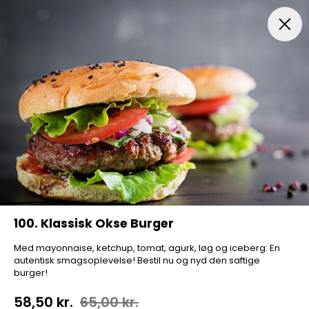
Pizza...
Indbagt Pizza
Mexicansk Pizza
Pizza Sa
100. Klassisk Okse Burger
Med mayonnaise, ketchup, tomat, agurk, løg og iceberg: En
autentisk smagsoplevelse! Bestil nu og nyd den saftige
burger!
58,50 kr.
65,00 kr.