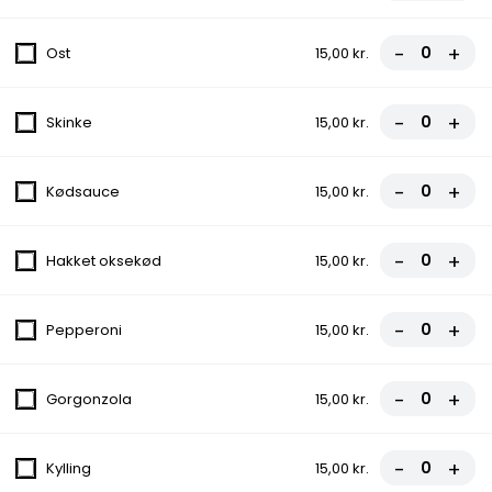
fra
85,50 kr.
95,00 kr.
-
+
Ost
15,00 kr.
2. Vesuvio Pizza
-
+
Skinke
15,00 kr.
Tomatsauce, Ost, Skinke
fra
81,00 kr.
90,00 kr.
-
+
Kødsauce
15,00 kr.
3. Pepperoni Pizza
-
+
Tomatsauce, Ost, Pepperoni
Hakket oksekød
15,00 kr.
fra
81,00 kr.
90,00 kr.
-
+
Pepperoni
15,00 kr.
4. Margherita Pizza
Tomatsauce, Ost
-
+
Gorgonzola
15,00 kr.
fra
67,50 kr.
75,00 kr.
-
+
Kylling
15,00 kr.