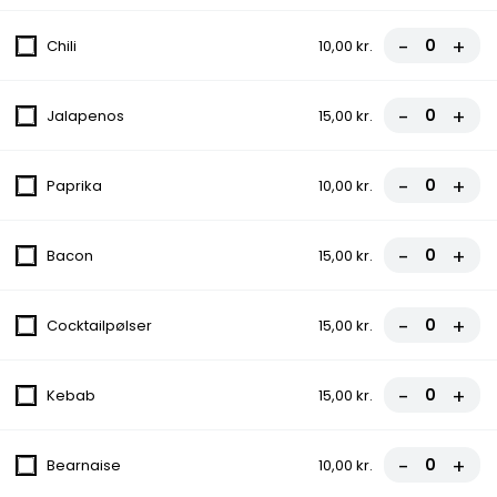
5. Capricciosa Pizza
Tomatsauce, Ost, Skinke, Champignon
-
+
Chili
10,00 kr.
fra
81,00 kr.
90,00 kr.
-
+
Jalapenos
15,00 kr.
6. Rew San Pizza
Tomatsauce, Ost, Hakket oksekød,
-
+
Paprika
10,00 kr.
Gorgonzola, Champignon
fra
90,00 kr.
100,00 kr.
-
+
Bacon
15,00 kr.
8. Bodrum Pizza
Tomatsauce, Ost, Bacon, Cocktailpølser,
-
+
Cocktailpølser
15,00 kr.
Pepperoni
fra
90,00 kr.
100,00 kr.
-
+
Kebab
15,00 kr.
9. Vildtbanegård Specia Pizza
Tomatsauce, Ost, Kødstrimler, Bacon, Grøn
-
+
Bearnaise
10,00 kr.
peber, Chili