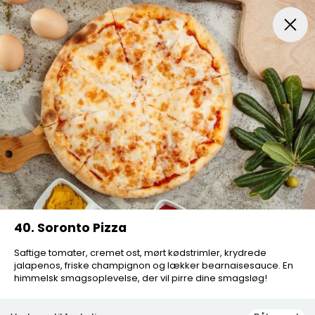
Pizza...
Indbagt Pizza
Mexicansk Pizza
Pizza Sa
40. Soronto Pizza
Saftige tomater, cremet ost, mørt kødstrimler, krydrede
jalapenos, friske champignon og lækker bearnaisesauce. En
himmelsk smagsoplevelse, der vil pirre dine smagsløg!