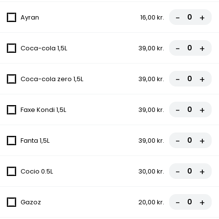
12. La Bolognes Pizza
-
+
Ayran
16,00 kr.
Tomatsauce, Ost, Kødsauce, Løg
fra
81,00 kr.
90,00 kr.
-
+
Coca-cola 1,5L
39,00 kr.
13. Gorgonzola Pizza
-
+
Coca-cola zero 1,5L
39,00 kr.
Tomatsauce, Ost, Champignon, Løg,
Gorgonzola
fra
81,00 kr.
90,00 kr.
-
+
Faxe Kondi 1,5L
39,00 kr.
14. Amerikaner Pizza
-
+
Fanta 1,5L
39,00 kr.
Tomatsauce, Ost, Hakket oksekød, Chili
fra
81,00 kr.
90,00 kr.
-
+
Cocio 0.5L
30,00 kr.
15. Vegetar Pizza
-
+
Gazoz
20,00 kr.
Tomatsauce, Ost, Champignon, Løg, Grøn
peber, Ananas, Oliven