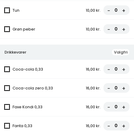
fra
85,50 kr.
95,00 kr.
-
+
Tun
10,00 kr.
10. Ramo Pizza
-
+
Grøn peber
10,00 kr.
Tomatsauce, Ost, Kebab, Paprika,
Champignon, Chili
fra
85,50 kr.
95,00 kr.
Drikkevarer
Valgfri
10C. Konya Pizza
-
+
Coca-cola 0,33
16,00 kr.
Tomatsauce, Ost, Kebab, Paprika,
Champignon, Grøn peber, Chili
fra
85,50 kr.
95,00 kr.
-
+
Coca-cola zero 0,33
16,00 kr.
11. Hawaii Pizza
-
+
Faxe Kondi 0,33
16,00 kr.
Tomatsauce, Ost, Skinke, Ananas
fra
81,00 kr.
90,00 kr.
-
+
Fanta 0,33
16,00 kr.