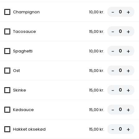
-
+
Champignon
10,00 kr.
Pizza...
-
+
Tacosauce
15,00 kr.
Blød dejens smag, en uforglemmelig oplevelse med friske
ingredienser! Vores pizzaer er fyldt med variationer, der passer
til enhver smag. Vi forkæler dine smagsløg med vores specielle
saucer og lækre ingredienser. Bestil nu og nyd smagen!
-
+
Spaghetti
10,00 kr.
0. Rucola Pizza
-
+
Ost
15,00 kr.
Tomatsauce, Ost, Kylling, Rucola, Pesto
fra
85,50 kr.
95,00 kr.
-
+
Skinke
15,00 kr.
1. Salat Pizza
-
+
Kødsauce
15,00 kr.
Tomatsauce, Ost, Kebab, Salat, Dressing
fra
85,50 kr.
95,00 kr.
-
+
Hakket oksekød
15,00 kr.