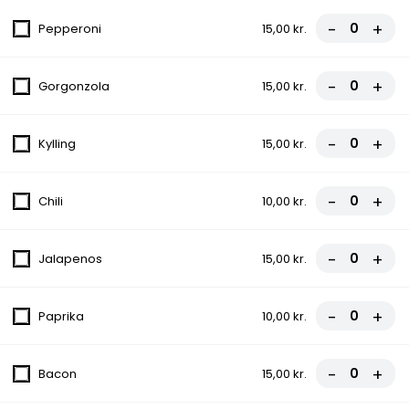
2. Vesuvio Pizza
-
+
Pepperoni
15,00 kr.
Tomatsauce, Ost, Skinke
fra
81,00 kr.
90,00 kr.
-
+
Gorgonzola
15,00 kr.
3. Pepperoni Pizza
-
+
Kylling
15,00 kr.
Tomatsauce, Ost, Pepperoni
fra
81,00 kr.
90,00 kr.
-
+
Chili
10,00 kr.
4. Margherita Pizza
Tomatsauce, Ost
-
+
Jalapenos
15,00 kr.
fra
67,50 kr.
75,00 kr.
-
+
Paprika
10,00 kr.
5. Capricciosa Pizza
Tomatsauce, Ost, Skinke, Champignon
-
+
Bacon
15,00 kr.
fra
81,00 kr.
90,00 kr.