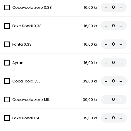
Tomatsauce, Ost, Kebab, Paprika,
-
+
Coca-cola zero 0,33
16,00 kr.
Champignon, Chili
fra
85,50 kr.
95,00 kr.
-
+
Faxe Kondi 0,33
16,00 kr.
10C. Konya Pizza
-
+
Fanta 0,33
16,00 kr.
Tomatsauce, Ost, Kebab, Paprika,
Champignon, Grøn peber, Chili
fra
85,50 kr.
95,00 kr.
-
+
Ayran
16,00 kr.
11. Hawaii Pizza
-
+
Coca-cola 1,5L
39,00 kr.
Tomatsauce, Ost, Skinke, Ananas
fra
81,00 kr.
90,00 kr.
-
+
Coca-cola zero 1,5L
39,00 kr.
12. La Bolognes Pizza
-
+
Faxe Kondi 1,5L
39,00 kr.
Tomatsauce, Ost, Kødsauce, Løg
fra
81,00 kr.
90,00 kr.