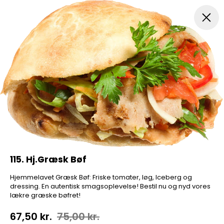
Pizza...
Indbagt Pizza
Mexicansk Pizza
Pizza Sa
115. Hj.Græsk Bøf
Hjemmelavet Græsk Bøf: Friske tomater, løg, Iceberg og
dressing. En autentisk smagsoplevelse! Bestil nu og nyd vores
lækre græske bøfret!
67,50 kr.
75,00 kr.