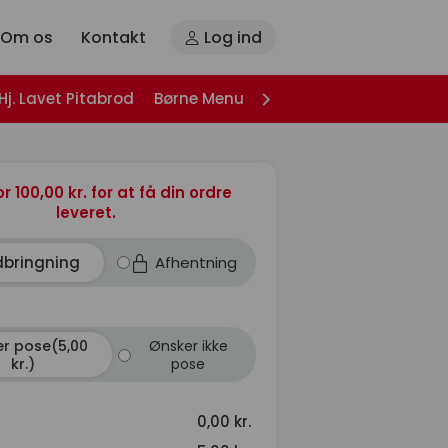
Om os
Kontakt
Log ind
Hj. Lavet Pitabrod
Børne Menu
Husets Burger
Snack 
or 100,00 kr. for at få din ordre
leveret.
dbringning
Afhentning
r pose(5,00
Ønsker ikke
kr.)
pose
0,00 kr.