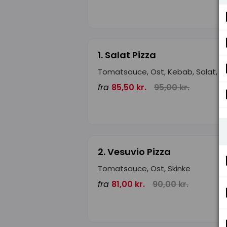
1. Salat Pizza
Tomatsauce, Ost, Kebab, Salat, D
fra
85,50 kr.
95,00 kr.
2. Vesuvio Pizza
Tomatsauce, Ost, Skinke
fra
81,00 kr.
90,00 kr.