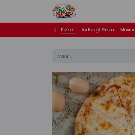
Pizza...
Indbagt Pizza
Mexic