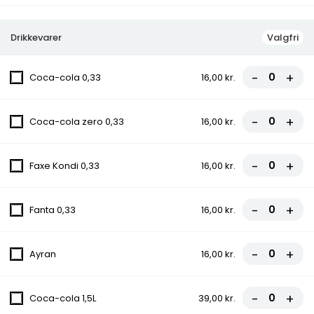
Tomatsauce, Ost, Hakket oksekød,
Gorgonzola, Champignon
Drikkevarer
Valgfri
fra
90,00 kr.
100,00 kr.
-
+
Coca-cola 0,33
16,00 kr.
8. Bodrum Pizza
Tomatsauce, Ost, Bacon, Cocktailpølser,
-
+
Pepperoni
Coca-cola zero 0,33
16,00 kr.
fra
90,00 kr.
100,00 kr.
-
+
Faxe Kondi 0,33
16,00 kr.
9. Vildtbanegård Specia Pizza
Tomatsauce, Ost, Kødstrimler, Bacon, Grøn
-
+
Fanta 0,33
16,00 kr.
peber, Chili
fra
85,50 kr.
95,00 kr.
-
+
Ayran
16,00 kr.
10. Ramo Pizza
Tomatsauce, Ost, Kebab, Paprika,
-
+
Coca-cola 1,5L
39,00 kr.
Champignon, Chili