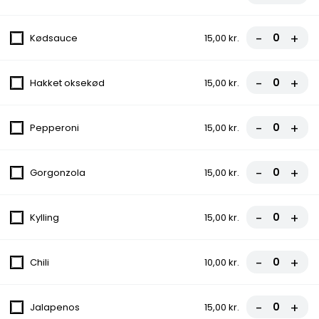
Pizza...
Blød dejens smag, en uforglemmelig oplevelse med friske
-
+
Kødsauce
15,00 kr.
ingredienser! Vores pizzaer er fyldt med variationer, der passer
til enhver smag. Vi forkæler dine smagsløg med vores specielle
saucer og lækre ingredienser. Bestil nu og nyd smagen!
-
+
Hakket oksekød
15,00 kr.
0. Rucola Pizza
-
+
Pepperoni
15,00 kr.
Tomatsauce, Ost, Kylling, Rucola, Pesto
fra
85,50 kr.
95,00 kr.
-
+
Gorgonzola
15,00 kr.
1. Salat Pizza
-
+
Kylling
15,00 kr.
Tomatsauce, Ost, Kebab, Salat, Dressing
fra
85,50 kr.
95,00 kr.
-
+
Chili
10,00 kr.
2. Vesuvio Pizza
-
+
Jalapenos
15,00 kr.
Tomatsauce, Ost, Skinke