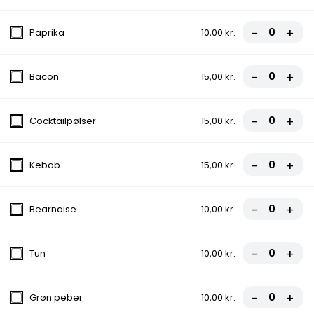
fra
81,00 kr.
90,00 kr.
-
+
Paprika
10,00 kr.
3. Pepperoni Pizza
Tomatsauce, Ost, Pepperoni
-
+
Bacon
15,00 kr.
fra
81,00 kr.
90,00 kr.
-
+
Cocktailpølser
15,00 kr.
4. Margherita Pizza
Tomatsauce, Ost
-
+
Kebab
15,00 kr.
fra
67,50 kr.
75,00 kr.
-
+
Bearnaise
10,00 kr.
5. Capricciosa Pizza
Tomatsauce, Ost, Skinke, Champignon
-
+
Tun
10,00 kr.
fra
81,00 kr.
90,00 kr.
-
+
Grøn peber
10,00 kr.
6. Rew San Pizza