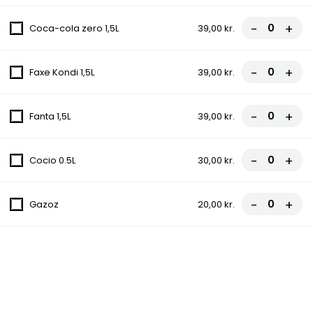
fra
85,50 kr.
95,00 kr.
-
+
Coca-cola zero 1,5L
39,00 kr.
10C. Konya Pizza
-
+
Faxe Kondi 1,5L
39,00 kr.
Tomatsauce, Ost, Kebab, Paprika,
Champignon, Grøn peber, Chili
fra
85,50 kr.
95,00 kr.
-
+
Fanta 1,5L
39,00 kr.
11. Hawaii Pizza
-
+
Cocio 0.5L
30,00 kr.
Tomatsauce, Ost, Skinke, Ananas
fra
81,00 kr.
90,00 kr.
-
+
Gazoz
20,00 kr.
12. La Bolognes Pizza
Tomatsauce, Ost, Kødsauce, Løg
fra
81,00 kr.
90,00 kr.