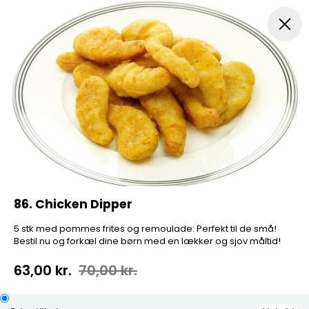
Pizza...
Indbagt Pizza
Mexicansk Pizza
Pizza Sa
86. Chicken Dipper
5 stk med pommes frites og remoulade: Perfekt til de små!
Bestil nu og forkæl dine børn med en lækker og sjov måltid!
63,00 kr.
70,00 kr.