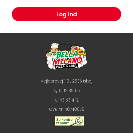
Log ind
Vejlebrovej 110 , 2635 Ishøj
61 12 39 65
43 53 11 12
CVR nr: 40748679