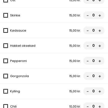
-
+
Ost
15,00 kr.
Tomatsauce, Ost, Kebab, Salat, Dressing
fra
85,50 kr.
95,00 kr.
-
+
Skinke
15,00 kr.
2. Vesuvio Pizza
-
+
Kødsauce
15,00 kr.
Tomatsauce, Ost, Skinke
fra
81,00 kr.
90,00 kr.
-
+
Hakket oksekød
15,00 kr.
3. Pepperoni Pizza
-
+
Pepperoni
15,00 kr.
Tomatsauce, Ost, Pepperoni
fra
81,00 kr.
90,00 kr.
-
+
Gorgonzola
15,00 kr.
4. Margherita Pizza
-
+
Tomatsauce, Ost
Kylling
15,00 kr.
fra
67,50 kr.
75,00 kr.
-
+
Chili
10,00 kr.