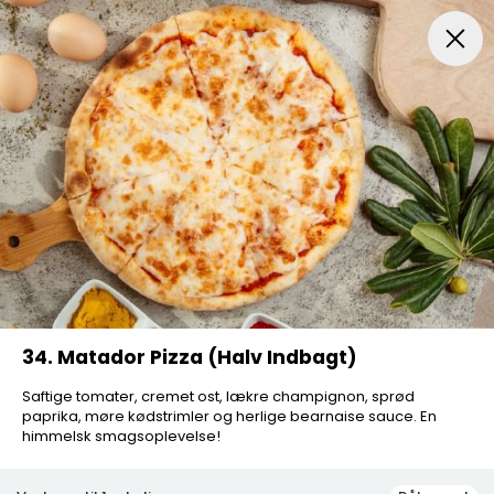
Pizza...
Indbagt Pizza
Mexicansk Pizza
Pizza Sa
34. Matador Pizza (Halv Indbagt)
Saftige tomater, cremet ost, lækre champignon, sprød
paprika, møre kødstrimler og herlige bearnaise sauce. En
himmelsk smagsoplevelse!