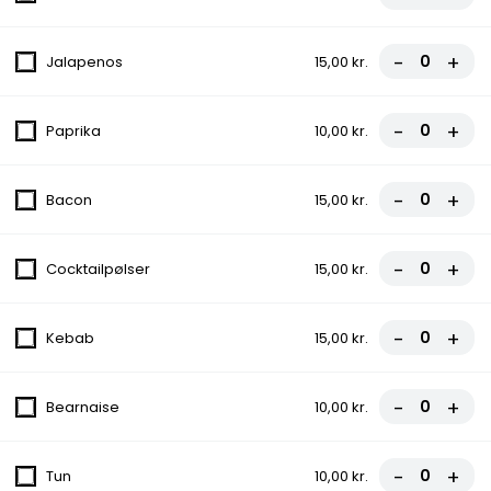
5. Capricciosa Pizza
Tomatsauce, Ost, Skinke, Champignon
-
+
Jalapenos
15,00 kr.
fra
81,00 kr.
90,00 kr.
-
+
Paprika
10,00 kr.
6. Rew San Pizza
Tomatsauce, Ost, Hakket oksekød,
-
+
Bacon
15,00 kr.
Gorgonzola, Champignon
fra
90,00 kr.
100,00 kr.
-
+
Cocktailpølser
15,00 kr.
8. Bodrum Pizza
Tomatsauce, Ost, Bacon, Cocktailpølser,
-
+
Kebab
15,00 kr.
Pepperoni
fra
90,00 kr.
100,00 kr.
-
+
Bearnaise
10,00 kr.
9. Vildtbanegård Specia Pizza
-
+
Tun
10,00 kr.
Tomatsauce, Ost, Kødstrimler, Bacon, Grøn