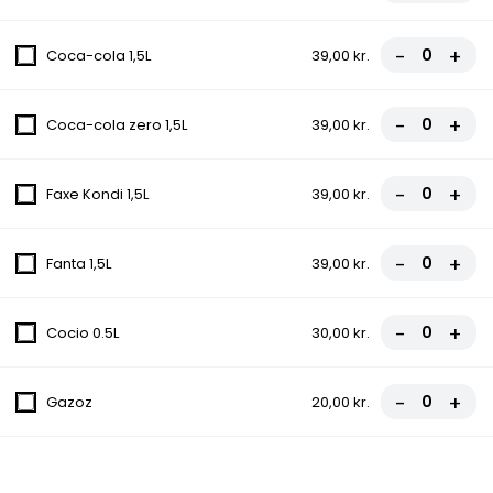
12. La Bolognes Pizza
-
+
Coca-cola 1,5L
39,00 kr.
Tomatsauce, Ost, Kødsauce, Løg
fra
81,00 kr.
90,00 kr.
-
+
Coca-cola zero 1,5L
39,00 kr.
13. Gorgonzola Pizza
-
+
Faxe Kondi 1,5L
39,00 kr.
Tomatsauce, Ost, Champignon, Løg,
Gorgonzola
fra
81,00 kr.
90,00 kr.
-
+
Fanta 1,5L
39,00 kr.
14. Amerikaner Pizza
-
+
Cocio 0.5L
30,00 kr.
Tomatsauce, Ost, Hakket oksekød, Chili
fra
81,00 kr.
90,00 kr.
-
+
Gazoz
20,00 kr.
15. Vegetar Pizza
Tomatsauce, Ost, Champignon, Løg, Grøn