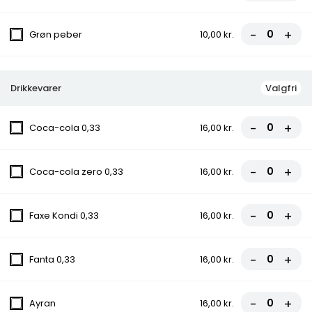
peber, Chili
fra
85,50 kr.
95,00 kr.
-
+
Grøn peber
10,00 kr.
10. Ramo Pizza
Tomatsauce, Ost, Kebab, Paprika,
Drikkevarer
Valgfri
Champignon, Chili
fra
85,50 kr.
95,00 kr.
-
+
Coca-cola 0,33
16,00 kr.
10C. Konya Pizza
-
+
Coca-cola zero 0,33
16,00 kr.
Tomatsauce, Ost, Kebab, Paprika,
Champignon, Grøn peber, Chili
fra
85,50 kr.
95,00 kr.
-
+
Faxe Kondi 0,33
16,00 kr.
11. Hawaii Pizza
-
+
Fanta 0,33
16,00 kr.
Tomatsauce, Ost, Skinke, Ananas
fra
81,00 kr.
90,00 kr.
-
+
Ayran
16,00 kr.