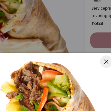
Pose
Servicepri
Leverings
Total
afel
, tomat, agurk og dressing ile lezzetli