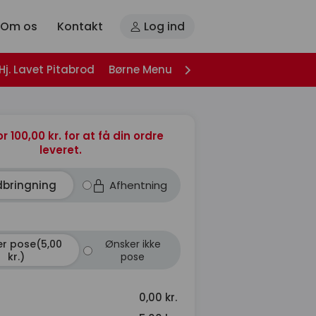
Om os
Kontakt
Log ind
Hj. Lavet Pitabrod
Børne Menu
Husets Burger
Snack 
or 100,00 kr. for at få din ordre
leveret.
dbringning
Afhentning
r pose(5,00
Ønsker ikke
kr.)
pose
0,00 kr.