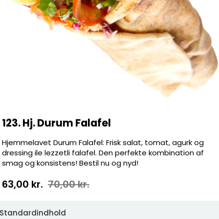
 smag og konsistens! Bestil nu og nyd!
 Dressing
, Tacosauce, Spaghetti, Ost, Skinke,
Gorgonzola, Kylling, Chili, Jalapenos,
b, Bearnaise, Tun, Grøn peber
ola zero 0,33, Faxe Kondi 0,33, Fanta
zero 1,5L, Faxe Kondi 1,5L, Fanta 1,5L,
123. Hj. Durum Falafel
Hjemmelavet Durum Falafel: Frisk salat, tomat, agurk og
dressing ile lezzetli falafel. Den perfekte kombination af
smag og konsistens! Bestil nu og nyd!
 oplevelse med friske ingredienser!
63,00 kr.
70,00 kr.
er, der passer til enhver smag. Vi
pecielle saucer og lækre ingredienser.
Standardindhold