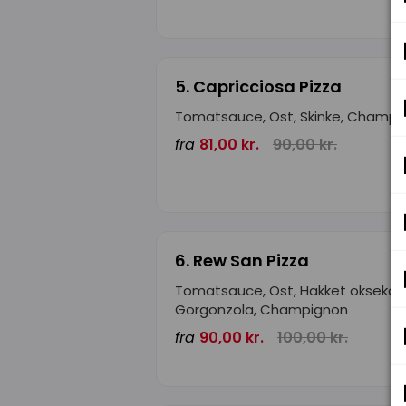
5. Capricciosa Pizza
Tomatsauce, Ost, Skinke, Champi
fra
81,00 kr.
90,00 kr.
6. Rew San Pizza
Tomatsauce, Ost, Hakket oksekød
Gorgonzola, Champignon
fra
90,00 kr.
100,00 kr.