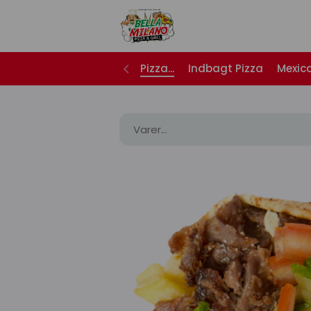
Pizza...
Indbagt Pizza
Mexic