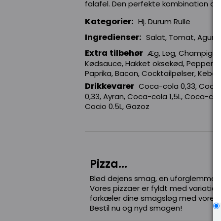
falafel. Den perfekte kombination af
Kategorier:
Hj. Durum Rulle
Ingredienser:
Salat, Tomat, Agurk,
Extra tilbehør
Æg, Løg, Champignon
Kødsauce, Hakket oksekød, Pepperoni, 
Paprika, Bacon, Cocktailpølser, Keba
Drikkevarer
Coca-cola 0,33, Coca-c
0,33, Ayran, Coca-cola 1,5L, Coca-cola 
Cocio 0.5L, Gazoz
Pizza...
Blød dejens smag, en uforglemmelig
Vores pizzaer er fyldt med variation
forkæler dine smagsløg med vores s
Bestil nu og nyd smagen!