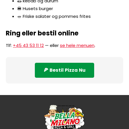
🌯 kebab og durum
🍔 Husets burger
🥗 Friske salater og pommes frites
Ring eller bestil online
Tlf:
+45 43 53 11 12
— eller
se hele menuen
.
🍕 Bestil Pizza Nu